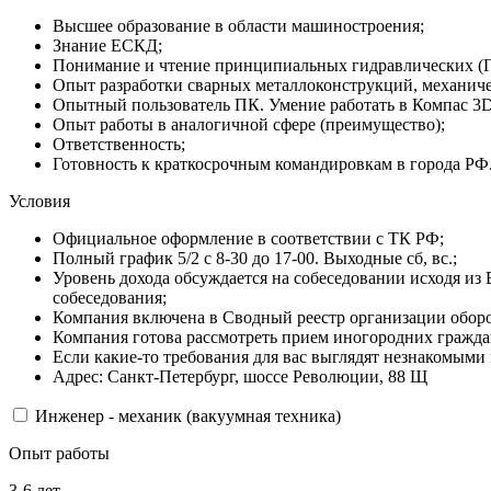
Высшее образование в области машиностроения;
Знание ЕСКД;
Понимание и чтение принципиальных гидравлических (ГЗ)
Опыт разработки сварных металлоконструкций, механиче
Опытный пользователь ПК. Умение работать в Компас 3D
Опыт работы в аналогичной сфере (преимущество);
Ответственность;
Готовность к краткосрочным командировкам в города РФ
Условия
Официальное оформление в соответствии с ТК РФ;
Полный график 5/2 с 8-30 до 17-00. Выходные сб, вс.;
Уровень дохода обсуждается на собеседовании исходя из В
собеседования;
Компания включена в Сводный реестр организации обор
Компания готова рассмотреть прием иногородних граждан
Если какие-то требования для вас выглядят незнакомыми
Адрес: Санкт-Петербург, шоссе Революции, 88 Щ
Инженер - механик (вакуумная техника)
Опыт работы
3-6 лет